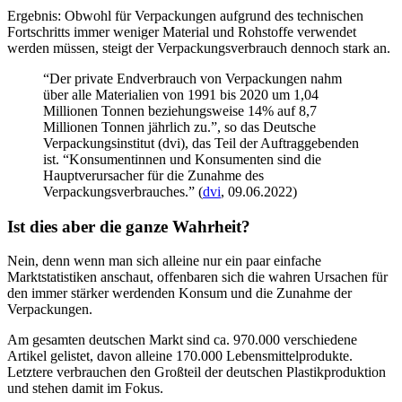
Die Hersteller und Händler verändern die Angebote und ihre
Sortimente im Markt unaufhörlich, um die Verbraucher:innen zu
mehr Konsum zu verleiten und so Umsatz und Gewinn weiter zu
steigern. Es gibt mehrere Dutzend Faktoren und Maßnahmen, mit
denen die Hersteller und Händler ihre Kund:innen und ihr
Kaufverhalten stark beeinflussen; bspw. neue
Geschmacksrichtungen, Verpackungsgrößen, Rabatte, Takeaway-
Angebote, Regalanordnungen, usw., aber auch Marketing,
Onlinehandel, Abo- und Liefermodelle vergrößern die Sortimente
immer mehr und lassen in der Konsequenz auch die Müllberge
mitwachsen. Trotz Hightech-Verpackungen und Recycling.
Dabei generieren 80% des Gesamtsortiments nur 20% des
Umsatzes;, oder umgekehrt: nur wenige Artikel machen den größten
Umsatz aus. Eine naheliegende Lösung wäre es also, die Anzahl der
angebotenen Artikel deutlich zu reduzieren (
METRO
,
ursprüngliche
Quelle
). Das würde nicht nur Abfall sparen.
Zudem bestätigte das
Umweltbundesamt
Ende 2021, dass sich beim
Wandel von Einweg- zu Mehrwegverpackungen nur wenig tue,
obwohl das Verpackungsgesetz eigentlich hohe Quoten vorschreibe.
Lediglich bei Getränken würden gute Zahlen erreicht. (UBA)
Übrigens: von den ca. 186 Milliarden EUR Umsatz der
Lebensmittelbranche werden Waren im Wert von ca. 66 Milliarden
EUR exportiert, also ca. 35%, erklärt der
BVE
. Manche