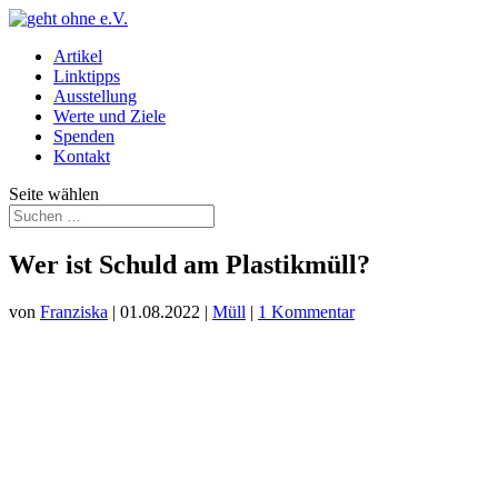
Artikel
Linktipps
Ausstellung
Werte und Ziele
Spenden
Kontakt
Seite wählen
Wer ist Schuld am Plastikmüll?
von
Franziska
|
01.08.2022
|
Müll
|
1 Kommentar
Eine aktuelle
Studie
zeigt, dass die Menge an Verpackungsmüll
in den letzten 30 Jahren stark gestiegen ist.
Ursache sei vor allem das Konsumverhalten der Verbraucher:innen,
erklärt die Verpackungsindustrie.