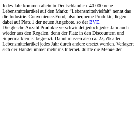
Unternehmen exportieren bis zu 80% ihrer Produktion. Im Ausland
sind jedoch nur unausgereifte oder gar keine Recyclingsysteme
verfügbar; auf diese Weise gelangen riesige Mengen deutscher
Plastikverpackungen in andere Länder, von Müllexporten ganz
abgesehen. Mit den entsprechenden Konsequenzen.
Fazit: Selbstverständlich müssen Verbraucher:innen ihr
Konsumverhalten kritisch hinterfragen; viel zu oft werden zu viele
unnötig verpackte Artikel eingekauft.
Die Verantwortung für den Verbrauch und Müll tragen
Konsument:innen unserer Meinung nach aber nicht alleine. Seit
Jahrzehnten überflutet die Industrie die Märkte mit oft überflüssigen
und umweltschädlich eingepackten Produkten, begleitet von etlichen
psychologischen Verkaufstricks und Marketingkampagnen.
1 Kommentar
Müller Albert
am 18. Februar 2025 um 22:16
Sie haben das Recht auf ihrer Seite Hygiene ist sehr wichtig
in der Lebensmittel Branche. Dabei fällt mir auf das Wurst in
80 Gramm Päckchen verpackt werden. Den Bürgern wird ein
schlechtes Gewissen gemacht über Müll Verbreitung. Man
kommt mit neuen Ideen nicht weiter wie man etwas ändern