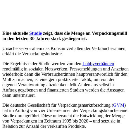
Verpackungsverbrauches.” (
dvi
, 09.06.2022)
Ist dies aber die ganze Wahrheit?
Nein, denn wenn man sich alleine nur ein paar einfache
Marktstatistiken anschaut, offenbaren sich die wahren Ursachen für
den immer stärker werdenden Konsum und die Zunahme der
Verpackungen.
Am gesamten deutschen Markt sind ca. 970.000 verschiedene
Artikel gelistet, davon alleine 170.000 Lebensmittelprodukte.
Letztere verbrauchen den Großteil der deutschen Plastikproduktion
und stehen damit im Fokus.
Jedes Jahr kommen allein in Deutschland ca. 40.000 neue
Lebensmittelartikel auf den Markt; “Lebensmittelvielfalt” nennt das
die Industrie. Convenience-Food, also bequeme Produkte, liegen
dabei auf Platz 1 der neuen Angebote, so der
BVE
.
Die gleiche Anzahl Produkte verschwindet jedoch jedes Jahr auch
wieder aus den Regalen, denn der Platz in den Discountern und
Supermärkten ist begrenzt. Damit müssen also ca. 23,5% aller
Lebensmittelartikel jedes Jahr durch andere ersetzt werden. Verlagert
sich der Handel immer mehr ins Internet, dürfte die Menge der
Artikel noch einmal massiv wachsen.