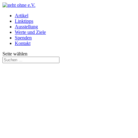
Artikel
Linktipps
Ausstellung
Werte und Ziele
Spenden
Kontakt
Seite wählen
Nur noch Mehrweg in Osnabrück
von
Bernd
|
25.05.2023
|
Mehrweg
Die Stadt Osnabrück bietet ab 2024 auf ihren Flächen und in ihren 
Goldesel statt Osterhase